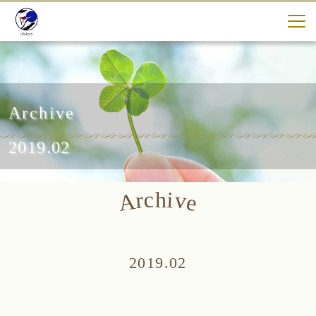
Archive
2019.02
c
i
h
v
r
A
e
2019.02