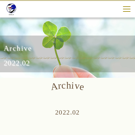
Archive
2022.02
c
i
h
v
r
A
e
2022.02