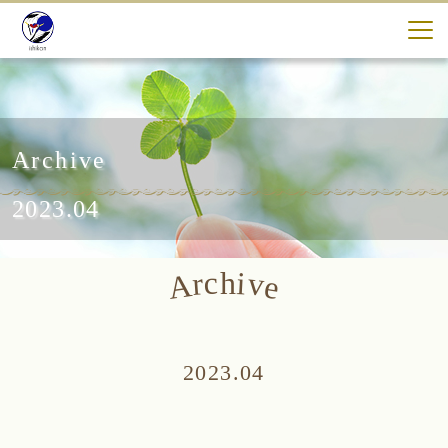
Archive
2023.04
c
i
h
v
r
A
e
2023.04