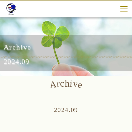
Archive
2024.09
c
i
h
v
r
A
e
2024.09